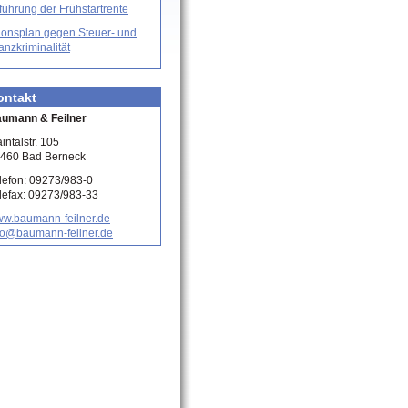
führung der Frühstartrente
ionsplan gegen Steuer- und
anzkriminalität
ontakt
umann & Feilner
intalstr. 105
460 Bad Berneck
lefon: 09273/983-0
lefax: 09273/983-33
w.baumann-feilner.de
fo@baumann-feilner.de