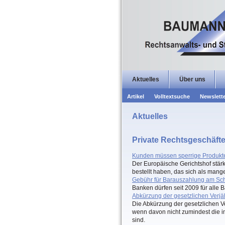
Aktuelles
Über uns
Artikel
Volltextsuche
Newslett
Aktuelles
Private Rechtsgeschäft
Kunden müssen sperrige Produkte
Der Europäische Gerichtshof stär
bestellt haben, das sich als mangel
Gebühr für Barauszahlung am Scha
Banken dürfen seit 2009 für alle
Abkürzung der gesetzlichen Verjäh
Die Abkürzung der gesetzlichen V
wenn davon nicht zumindest die 
sind.