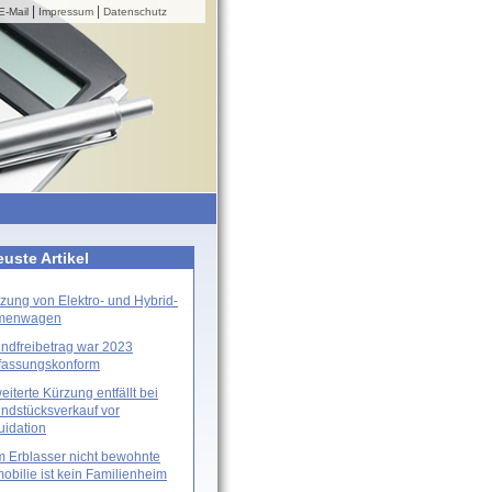
|
|
E-Mail
Impressum
Datenschutz
uste Artikel
zung von Elektro- und Hybrid-
rmenwagen
ndfreibetrag war 2023
fassungskonform
eiterte Kürzung entfällt bei
ndstücksverkauf vor
uidation
 Erblasser nicht bewohnte
obilie ist kein Familienheim