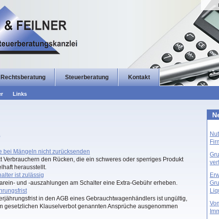
Rechtsberatung
Steuerberatung
Kontakt
er
Links
Ne
Nut
e
Fi
 bei Mängeln nicht zurücksenden
Gru
kt Verbrauchern den Rücken, die ein schweres oder sperriges Produkt
ver
haft herausstellt.
lter ist zulässig
Erw
 Barein- und -auszahlungen am Schalter eine Extra-Gebühr erheben.
Gru
rungsfrist
Liq
erjährungsfrist in den AGB eines Gebrauchtwagenhändlers ist ungültig,
Vom
im gesetzlichen Klauselverbot genannten Ansprüche ausgenommen
Imm