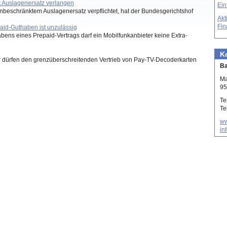
t Auslagenersatz verlangen
Ein
nbeschränktem Auslagenersatz verpflichtet, hat der Bundesgerichtshof
Akt
Fin
aid-Guthaben ist unzulässig
ens eines Prepaid-Vertrags darf ein Mobilfunkanbieter keine Extra-
K
r dürfen den grenzüberschreitenden Vertrieb von Pay-TV-Decoderkarten
Ba
Ma
95
Te
Te
ww
in