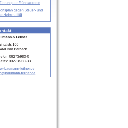
führung der Frühstartrente
ionsplan gegen Steuer- und
anzkriminalität
ontakt
umann & Feilner
intalstr. 105
460 Bad Berneck
lefon: 09273/983-0
lefax: 09273/983-33
w.baumann-feilner.de
fo@baumann-feilner.de