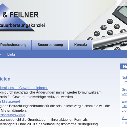
Rechtsberatung
Steuerberatung
Kontakt
er
Links
Ne
Nut
ieten
Fi
rdernisses im Gewerbemietrecht
Gru
lem durch nachträgliche Änderungen immer wieder formunwirksam
ver
dernis für Gewerbemietverträge reduziert werden.
r Mietspiegel
Erw
 des Betrachtungszeitraums für die ortsübliche Vergleichsmiete will die
Gru
 Mieten dämpfen.
Liq
erfassungswidrig
Vom
sungsgericht die Grundsteuer in ihrer aktuellen Form als
Imm
 verlangt bis Ende 2019 eine verfassungskonforme Neuregelung.