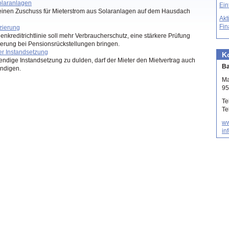
olaranlagen
Ein
inen Zuschuss für Mieterstrom aus Solaranlagen auf dem Hausdach
Akt
Fin
zierung
kreditrichtlinie soll mehr Verbraucherschutz, eine stärkere Prüfung
derung bei Pensionsrückstellungen bringen.
er Instandsetzung
K
wendige Instandsetzung zu dulden, darf der Mieter den Mietvertrag auch
Ba
ndigen.
Ma
95
Te
Te
ww
in