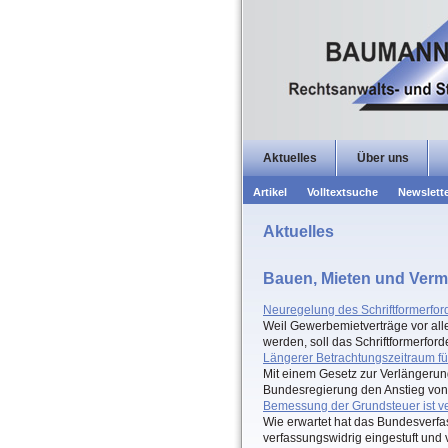
Aktuelles
Über uns
Artikel
Volltextsuche
Newslett
Aktuelles
Bauen, Mieten und Verm
Neuregelung des Schriftformerfo
Weil Gewerbemietverträge vor al
werden, soll das Schriftformerfor
Längerer Betrachtungszeitraum fü
Mit einem Gesetz zur Verlängerung
Bundesregierung den Anstieg von
Bemessung der Grundsteuer ist v
Wie erwartet hat das Bundesverfas
verfassungswidrig eingestuft und