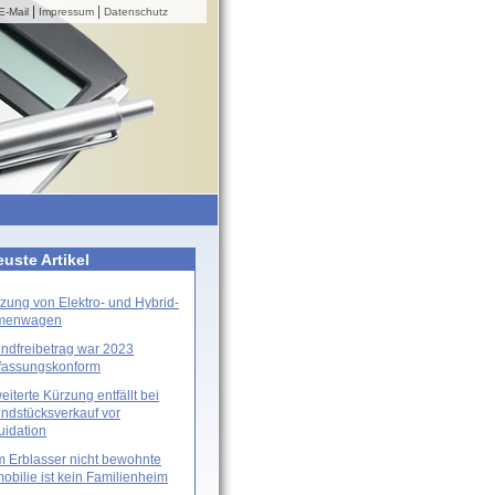
|
|
E-Mail
Impressum
Datenschutz
uste Artikel
zung von Elektro- und Hybrid-
rmenwagen
ndfreibetrag war 2023
fassungskonform
eiterte Kürzung entfällt bei
ndstücksverkauf vor
uidation
 Erblasser nicht bewohnte
obilie ist kein Familienheim