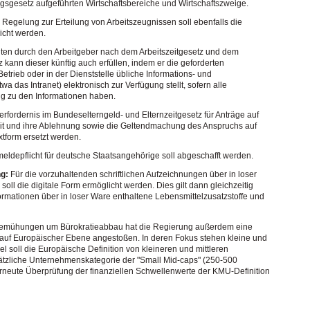
gesetz aufgeführten Wirtschaftsbereiche und Wirtschaftszweige.
 Regelung zur Erteilung von Arbeitszeugnissen soll ebenfalls die
icht werden.
ten durch den Arbeitgeber nach dem Arbeitszeitgesetz und dem
kann dieser künftig auch erfüllen, indem er die geforderten
etrieb oder in der Dienststelle übliche Informations- und
a das Intranet) elektronisch zur Verfügung stellt, sofern alle
ng zu den Informationen haben.
erfordernis im Bundeselterngeld- und Elternzeitgesetz für Anträge auf
eit und ihre Ablehnung sowie die Geltendmachung des Anspruchs auf
extform ersetzt werden.
eldepflicht für deutsche Staatsangehörige soll abgeschafft werden.
g:
Für die vorzuhaltenden schriftlichen Aufzeichnungen über in loser
soll die digitale Form ermöglicht werden. Dies gilt dann gleichzeitig
formationen über in loser Ware enthaltene Lebensmittelzusatzstoffe und
n Bemühungen um Bürokratieabbau hat die Regierung außerdem eine
ng auf Europäischer Ebene angestoßen. In deren Fokus stehen kleine und
l soll die Europäische Definition von kleineren und mittleren
zliche Unternehmenskategorie der "Small Mid-caps" (250-500
 erneute Überprüfung der finanziellen Schwellenwerte der KMU-Definition