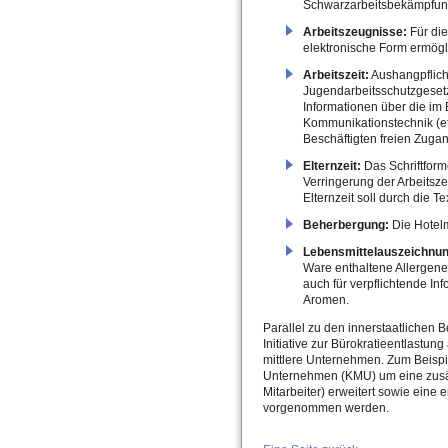
Schwarzarbeitsbekämpfungs
Arbeitszeugnisse:
Für die
elektronische Form ermögl
Arbeitszeit:
Aushangpflich
Jugendarbeitsschutzgesetz 
Informationen über die im B
Kommunikationstechnik (etw
Beschäftigten freien Zuga
Elternzeit:
Das Schriftform
Verringerung der Arbeitsz
Elternzeit soll durch die T
Beherbergung:
Die Hotelm
Lebensmittelauszeichnun
Ware enthaltene Allergene 
auch für verpflichtende In
Aromen.
Parallel zu den innerstaatliche
Initiative zur Bürokratieentlastu
mittlere Unternehmen. Zum Beispie
Unternehmen (KMU) um eine zusät
Mitarbeiter) erweitert sowie eine
vorgenommen werden.