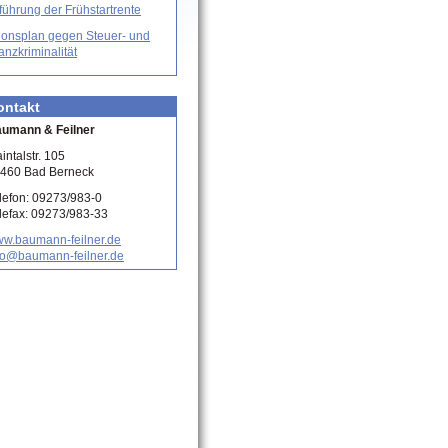
führung der Frühstartrente
ionsplan gegen Steuer- und
anzkriminalität
ontakt
umann & Feilner
intalstr. 105
460 Bad Berneck
lefon: 09273/983-0
lefax: 09273/983-33
w.baumann-feilner.de
fo@baumann-feilner.de