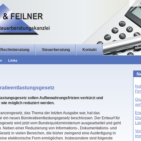
Rechtsberatung
Steuerberatung
Kontakt
er
Links
Ne
Nut
ratieentlastungsgesetz
Fi
lastungsgesetz sollen Aufbewahrungsfristen verkürzt und
Gru
 wie möglich reduziert werden.
ver
Erw
cengesetz, das Thema der letzten Ausgabe war, hat das
Gru
r ein neues Bürokratieentlastungsgesetz beschlossen. Der Entwurf für
Liq
gsgesetz wird jetzt vom Bundesjustizministerium ausgearbeitet und geht
. Neben einer Reduzierung von Informations-, Dokumentations- und
Vom
esetz in vielen Bereichen, die bisher zwingend eine Ausfertigung in
Imm
 eine elektronische Form ermöglichen. Insbesondere sind folgende