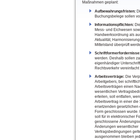
Maßnahmen geplant:
Aufbewahrungsfristen:
Di
Buchungsbelege sollen von
Informationspflichten:
Die
Mess- und Eichwesen sowie
Handwerksordnung als auc
Aktualität, Harmonisierun
Mittelstand überprüft werd
Schriftformerfordernisse
werden. Deshalb sollen zah
eigenhändiger Unterschrif
Rechtsverkehr vereinfacht 
Arbeitsverträge:
Die Verp
Arbeitgebers, bei schriftli
Arbeitsverträgen einen Na
wesentlichen Vertragsbed
erteilen, soll entfallen, we
Arbeitsvertrag in einer die 
ersetzenden gesetzlichen 
Form geschlossen wurde.
soll für in elektronischer F
geschlossene Änderungsve
Änderungen wesentlicher
Vertragsbedingungen gelt
ausgenommen bleiben jed