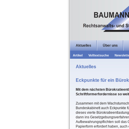
Aktuelles
Über uns
Artikel
Volltextsuche
Newslett
Aktuelles
Eckpunkte für ein Bürok
Mit dem nächsten Bürokratieent
Schriftformerfordernisse so weit
Zusammen mit dem Wachstumschan
Bundeskabinett auch Eckpunkte fü
dieses vierte Bürokratieentlastun
dann ins Gesetzgebungsverfahren
Aufbewahrungspflichten soll das G
Papierform erfordert haben, auch