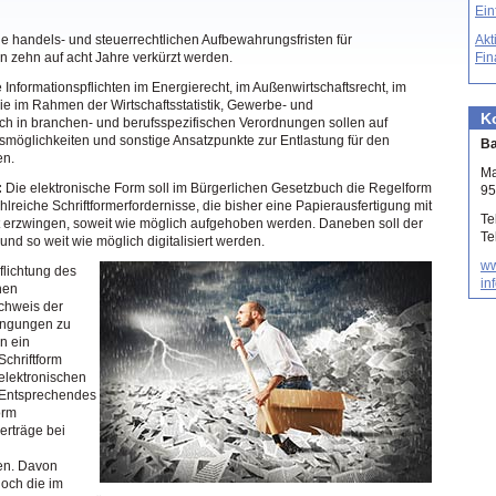
Ein
e handels- und steuerrechtlichen Aufbewahrungsfristen für
Akt
 zehn auf acht Jahre verkürzt werden.
Fin
 Informationspflichten im Energierecht, im Außenwirtschaftsrecht, im
 im Rahmen der Wirtschaftsstatistik, Gewerbe- und
K
h in branchen- und berufsspezifischen Verordnungen sollen auf
gsmöglichkeiten und sonstige Ansatzpunkte zur Entlastung für den
Ba
en.
Ma
:
Die elektronische Form soll im Bürgerlichen Gesetzbuch die Regelform
95
lreiche Schriftformerfordernisse, die bisher eine Papierausfertigung mit
Te
t erzwingen, soweit wie möglich aufgehoben werden. Daneben soll der
Te
und so weit wie möglich digitalisiert werden.
ww
flichtung des
in
chen
chweis der
ingungen zu
nn ein
Schriftform
elektronischen
 Entsprechendes
orm
rträge bei
en. Davon
och die im