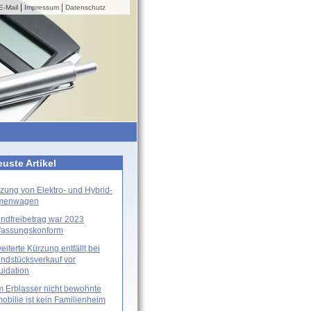
|
|
E-Mail
Impressum
Datenschutz
uste Artikel
zung von Elektro- und Hybrid-
rmenwagen
ndfreibetrag war 2023
fassungskonform
eiterte Kürzung entfällt bei
ndstücksverkauf vor
uidation
 Erblasser nicht bewohnte
obilie ist kein Familienheim